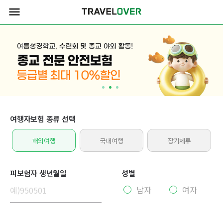
menu
여행자보험 종류 선택
해외여행
국내여행
장기체류
피보험자 생년월일
성별
남자
여자