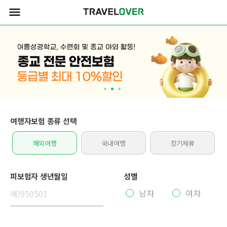
menu
여행자보험 종류 선택
해외여행
국내여행
장기체류
피보험자 생년월일
성별
남자
여자