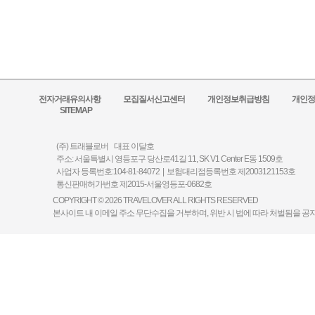
전자거래유의사항
모집질서신고센터
개인정보취급방침
개인정
SITEMAP
(주) 트래블로버 대표 이달호
주소: 서울특별시 영등포구 당산로41길 11, SK V1 Center E동 1509호
사업자 등록번호:104-81-84072 | 보험대리점등록번호 제2003121153호
통신판매허가번호 제2015-서울영등포-0682호
COPYRIGHT © 2026 TRAVELOVER ALL RIGHTS RESERVED
본사이트 내 이메일 주소 무단수집을 거부하며, 위반 시 법에 따라 처벌됨을 공