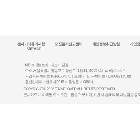
전자거래유의사항
모집질서신고센터
개인정보취급방침
개인정
SITEMAP
(주) 트래블로버 대표 이달호
주소: 서울특별시 영등포구 당산로41길 11, SK V1 Center E동 1509호
사업자 등록번호:104-81-84072 | 보험대리점등록번호 제2003121153호
통신판매허가번호 제2015-서울영등포-0682호
COPYRIGHT © 2026 TRAVELOVER ALL RIGHTS RESERVED
본사이트 내 이메일 주소 무단수집을 거부하며, 위반 시 법에 따라 처벌됨을 공