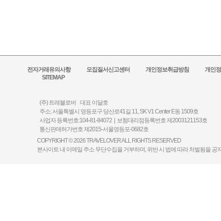
전자거래유의사항
모집질서신고센터
개인정보취급방침
개인정
SITEMAP
(주) 트래블로버 대표 이달호
주소: 서울특별시 영등포구 당산로41길 11, SK V1 Center E동 1509호
사업자 등록번호:104-81-84072 | 보험대리점등록번호 제2003121153호
통신판매허가번호 제2015-서울영등포-0682호
COPYRIGHT © 2026 TRAVELOVER ALL RIGHTS RESERVED
본사이트 내 이메일 주소 무단수집을 거부하며, 위반 시 법에 따라 처벌됨을 공