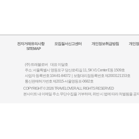
전자거래유의사항
모집질서신고센터
개인정보취급방침
개인정
SITEMAP
(주) 트래블로버 대표 이달호
주소: 서울특별시 영등포구 당산로41길 11, SK V1 Center E동 1509호
사업자 등록번호:104-81-84072 | 보험대리점등록번호 제2003121153호
통신판매허가번호 제2015-서울영등포-0682호
COPYRIGHT © 2026 TRAVELOVER ALL RIGHTS RESERVED
본사이트 내 이메일 주소 무단수집을 거부하며, 위반 시 법에 따라 처벌됨을 공