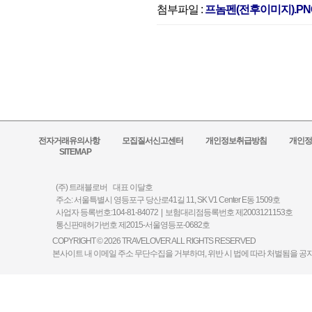
첨부파일 :
프놈펜(전후이미지).PNG(
전자거래유의사항
모집질서신고센터
개인정보취급방침
개인정
SITEMAP
(주) 트래블로버 대표 이달호
주소: 서울특별시 영등포구 당산로41길 11, SK V1 Center E동 1509호
사업자 등록번호:104-81-84072 | 보험대리점등록번호 제2003121153호
통신판매허가번호 제2015-서울영등포-0682호
COPYRIGHT © 2026 TRAVELOVER ALL RIGHTS RESERVED
본사이트 내 이메일 주소 무단수집을 거부하며, 위반 시 법에 따라 처벌됨을 공