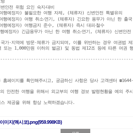
령

신변안전 위험 요인 숙지‧대비

 (여행예정자) 불필요한 여행 자제, (체류자) 신변안전 특별유의

 (여행예정자) 여행 취소‧연기, (체류자) 긴요한 용무가 아닌 한 출국

(여행예정자) 여행금지 준수, (체류자) 즉시 대피‧철수

여행예정자) 긴급용무가 아닌 한 여행 취소‧연기, (체류자) 신변안전 
국가·지역에 방문·체류가 금지되며, 이를 위반하는 경우 여권법 제2
 또는 1,000만원 이하의 벌금) 및 동법 제12조 등에 따른 여권 
--------------------------------------------------------
홈페이지를 확인해주시고, 궁금하신 사항은 당사 고객센터 ☎1644-554
 안전한 여행을 위해서 외교부의 여행 경보 발령현황을 예의 주시
스 제공을 위해 항상 노력하겠습니다.

지(멕시코).png(959.998KB)