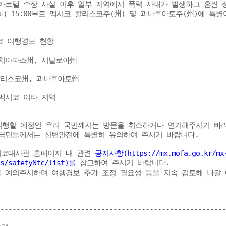
카르텔 수장 사살 이후 일부 지역에서 폭력 사태가 발생하고 혼란 상
화) 15:00부로 멕시코 할리스코주(州) 및 과나후아토주(州)에 특
코 여행경보 현황

 치아파스州, 시날로아州

할리스코州, 과나후아토州

 멕시코 여타 지역

여행할 예정인 우리 국민께서는 방문을 취소하거나 연기해주시기 바라며
국민들께서는 신변안전에 특별히 유의하여 주시기 바랍니다.

코대사관 홈페이지 내 관련 
공지사항(https://mx.mofa.go.kr/mx-
bs/safetyNtc/list)를
 참고하여 주시기 바랍니다.

 예의주시하며 여행경보 추가 조정 필요성 등을 지속 검토해 나갈 
--------------------------------------------------------