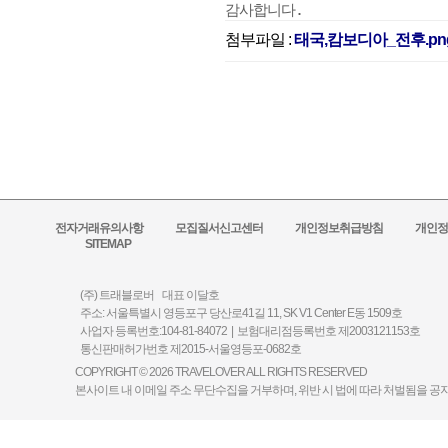
감사합니다. 
첨부파일 :
태국,캄보디아_전후.png(
전자거래유의사항
모집질서신고센터
개인정보취급방침
개인정
SITEMAP
(주) 트래블로버 대표 이달호
주소: 서울특별시 영등포구 당산로41길 11, SK V1 Center E동 1509호
사업자 등록번호:104-81-84072 | 보험대리점등록번호 제2003121153호
통신판매허가번호 제2015-서울영등포-0682호
COPYRIGHT © 2026 TRAVELOVER ALL RIGHTS RESERVED
본사이트 내 이메일 주소 무단수집을 거부하며, 위반 시 법에 따라 처벌됨을 공