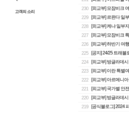
[외교부] 모잠비크 여행
230
고객의 소리
[외교부] 르완다 일부
229
[외교부] 케냐 일부지역
228
[외교부] 모잠비크 특
227
[외교부] 하반기 여행
226
[공지] 24/25 트
225
[외교부] 방글라데시 
224
[외교부] 이란 특별여행
223
[외교부] 아르메니아
222
[외교부] 국가별 안전
221
[외교부] 방글라데시 
220
[공식블로그] 202
219