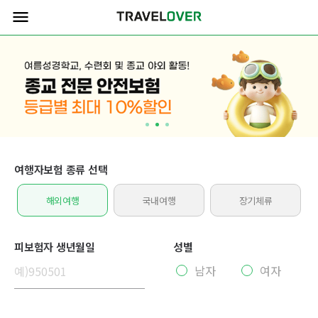
menu
여행자보험 종류 선택
해외여행
국내여행
장기체류
피보험자 생년월일
성별
남자
여자